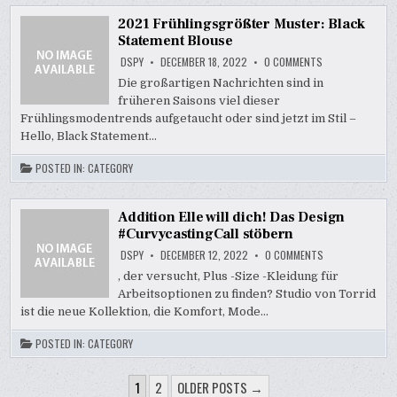
2021 Frühlingsgrößter Muster: Black
Statement Blouse
ON
DSPY
DECEMBER 18, 2022
0 COMMENTS
2021
FRÜHLINGSGRÖSS
Die großartigen Nachrichten sind in
USTER: B
früheren Saisons viel dieser
LACK S
TATEMENT B
Frühlingsmodentrends aufgetaucht oder sind jetzt im Stil –
LOUSE
Hello, Black Statement…
POSTED IN:
CATEGORY
Addition Elle will dich! Das Design
#CurvycastingCall stöbern
ON
DSPY
DECEMBER 12, 2022
0 COMMENTS
ADDITION
ELLE
, der versucht, Plus -Size -Kleidung für
WILL
Arbeitsoptionen zu finden? Studio von Torrid
DICH!
DAS
ist die neue Kollektion, die Komfort, Mode…
DESIGN
#CURVYCASTING
STÖBERN
POSTED IN:
CATEGORY
POSTS
1
2
OLDER POSTS →