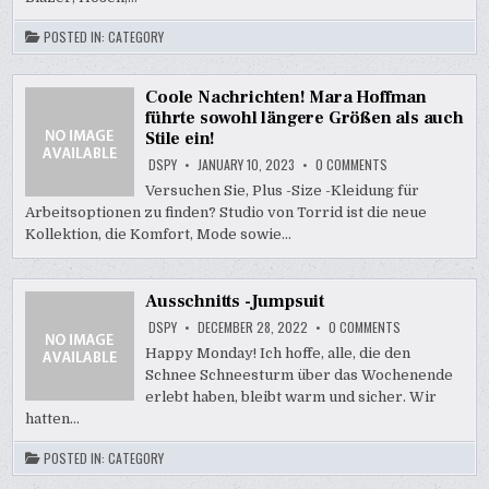
POSTED IN:
CATEGORY
Coole Nachrichten! Mara Hoffman
führte sowohl längere Größen als auch
Stile ein!
ON
DSPY
JANUARY 10, 2023
0 COMMENTS
COOLE
NACHRICHTEN!
Versuchen Sie, Plus -Size -Kleidung für
MARA
Arbeitsoptionen zu finden? Studio von Torrid ist die neue
HOFFMAN
FÜHRTE
Kollektion, die Komfort, Mode sowie…
SOWOHL
LÄNGERE
GRÖSSEN A
LS A
UCH S
Ausschnitts -Jumpsuit
TILE E
IN!
ON
DSPY
DECEMBER 28, 2022
0 COMMENTS
AUSSCHNITTS
-
Happy Monday! Ich hoffe, alle, die den
JUMPSUIT
Schnee Schneesturm über das Wochenende
erlebt haben, bleibt warm und sicher. Wir
hatten…
POSTED IN:
CATEGORY