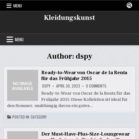
Skip
MENU
to
content
Kleidungskunst
MENU
Author:
dspy
Ready-to-Wear von Oscar de la Renta
für das Frühjahr 2015
ON
DSPY
APRIL 30, 2023
0 COMMENTS
READY-
TO-
Ready-to-Wear von Oscar de la Renta für das
WEAR
Frühjahr 2015-Diese Kollektion ist ideal für
VON
OSCAR
den Sommer, unabhängig davon ein gutes…
DE
LA
RENTA
POSTED IN:
CATEGORY
FÜR
DAS
FRÜHJAHR
2015
Der Must-Have-Plus-Size-Loungewear