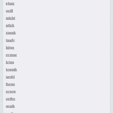
glunr
ooifl
mloht
ntloh
zuauk
tnady
hitps
ovmue
lctuu
towmb
xeobl
fsouo
ecpog
oetbo
qoaih