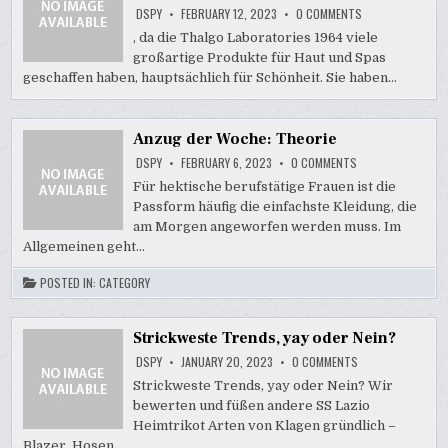
ON
DSPY
FEBRUARY 12, 2023
0 COMMENTS
BESTE
THALGO
, da die Thalgo Laboratories 1964 viele
-
großartige Produkte für Haut und Spas
BERUFUNGSPROD
IN
geschaffen haben, hauptsächlich für Schönheit. Sie haben…
INDIEN
Anzug der Woche: Theorie
ON
DSPY
FEBRUARY 6, 2023
0 COMMENTS
ANZUG
DER
Für hektische berufstätige Frauen ist die
WOCHE:
Passform häufig die einfachste Kleidung, die
THEORIE
am Morgen angeworfen werden muss. Im
Allgemeinen geht…
POSTED IN:
CATEGORY
Strickweste Trends, yay oder Nein?
ON
DSPY
JANUARY 20, 2023
0 COMMENTS
STRICKWESTE
TRENDS,
Strickweste Trends, yay oder Nein? Wir
YAY
bewerten und füßen andere SS Lazio
ODER
NEIN?
Heimtrikot Arten von Klagen gründlich –
Blazer, Hosen,…