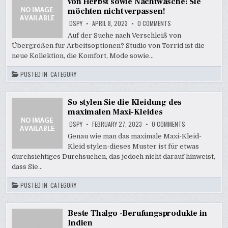
von Herbst sowie Nachtwäsche: Sie
möchten nicht verpassen!
ON
DSPY
APRIL 8, 2023
0 COMMENTS
DER
MUST-
Auf der Suche nach Verschleiß von
HAVE-
Übergrößen für Arbeitsoptionen? Studio von Torrid ist die
PLUS-
SIZE-
neue Kollektion, die Komfort, Mode sowie…
LOUNGEWEAR
VON
HERBST
POSTED IN:
CATEGORY
SOWIE
NACHTWÄSCHE:
SIE
MÖCHTEN
So stylen Sie die Kleidung des
NICHT
VERPASSEN!
maximalen Maxi-Kleides
ON
DSPY
FEBRUARY 27, 2023
0 COMMENTS
SO
STYLEN
Genau wie man das maximale Maxi-Kleid-
SIE
Kleid stylen-dieses Muster ist für etwas
DIE
KLEIDUNG
durchsichtiges Durchsuchen, das jedoch nicht darauf hinweist,
DES
MAXIMALEN
dass Sie…
MAXI-
KLEIDES
POSTED IN:
CATEGORY
Beste Thalgo -Berufungsprodukte in
Indien