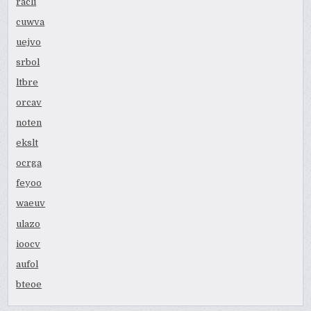
racli
cuwva
uejvo
srbol
ltbre
orcav
noten
ekslt
ocrga
feyoo
waeuv
ulazo
ioocv
aufol
bteoe